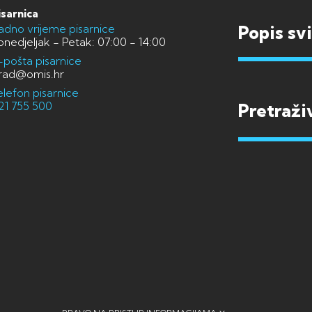
isarnica
adno vrijeme pisarnice
Popis sv
onedjeljak - Petak: 07:00 - 14:00
-pošta pisarnice
rad@omis.hr
elefon pisarnice
21 755 500