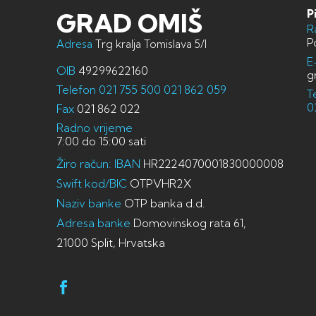
P
GRAD OMIŠ
R
P
Adresa
Trg kralja Tomislava 5/I
E
OIB
49299622160
g
Telefon
021 755 500
021 862 059
T
0
Fax
021 862 022
Radno vrijeme
7:00 do 15:00 sati
Žiro račun: IBAN
HR2224070001830000008
Swift kod/BIC
OTPVHR2X
Naziv banke
OTP banka d.d.
Adresa banke
Domovinskog rata 61,
21000 Split, Hrvatska