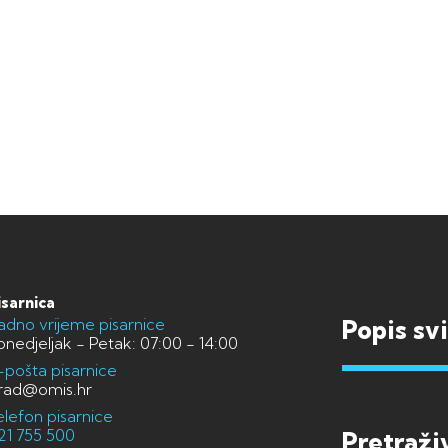
isarnica
adno vrijeme pisarnice
Popis sv
onedjeljak - Petak: 07:00 - 14:00
-pošta pisarnice
rad@omis.hr
elefon pisarnice
21 755 500