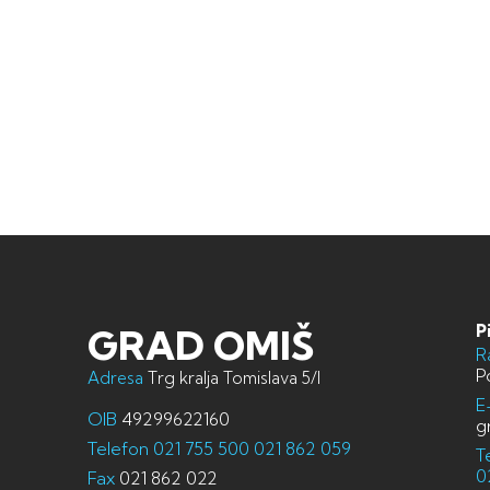
P
GRAD OMIŠ
R
P
Adresa
Trg kralja Tomislava 5/I
E
OIB
49299622160
g
Telefon
021 755 500
021 862 059
T
0
Fax
021 862 022