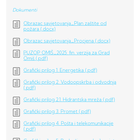
Dokumenti
Obrazac savjetovanja_Plan zaštite od
požara (.docx)
Obrazac savjetovanja_Procjena (.docx)
PUZOP OMIŠ_2025. fin. verzija za Grad
Omiš (.pdf)
Grafički prilog 1. Energetika (.pdf)
Grafički prilog 2. Vodoopskrba i odvodnja
(.pdf)
Grafički prilog 2.1. Hidrantska mreža (.pdf)
Grafički prilog 3. Promet (.pdf)
Grafički prilog 4. Pošta i telekomunikacije
(.pdf)