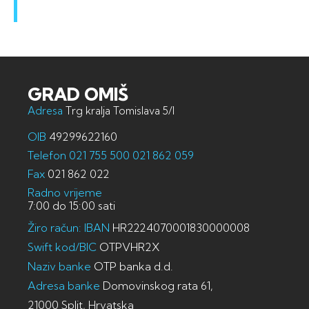
GRAD OMIŠ
Adresa
Trg kralja Tomislava 5/I
OIB
49299622160
Telefon
021 755 500
021 862 059
Fax
021 862 022
Radno vrijeme
7:00 do 15:00 sati
Žiro račun: IBAN
HR2224070001830000008
Swift kod/BIC
OTPVHR2X
Naziv banke
OTP banka d.d.
Adresa banke
Domovinskog rata 61,
21000 Split, Hrvatska