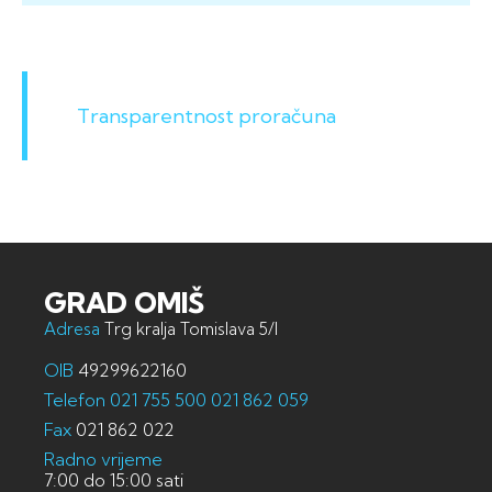
Transparentnost proračuna
GRAD OMIŠ
Adresa
Trg kralja Tomislava 5/I
OIB
49299622160
Telefon
021 755 500
021 862 059
Fax
021 862 022
Radno vrijeme
7:00 do 15:00 sati