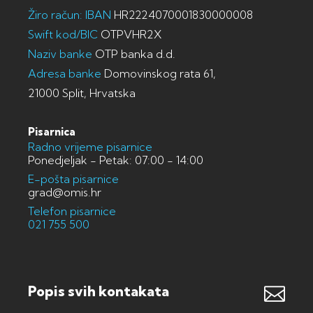
Žiro račun: IBAN
HR2224070001830000008
Swift kod/BIC
OTPVHR2X
Naziv banke
OTP banka d.d.
Adresa banke
Domovinskog rata 61,
21000 Split, Hrvatska
Pisarnica
Radno vrijeme pisarnice
Ponedjeljak - Petak: 07:00 - 14:00
E-pošta pisarnice
grad@omis.hr
Telefon pisarnice
021 755 500
Popis svih kontakata