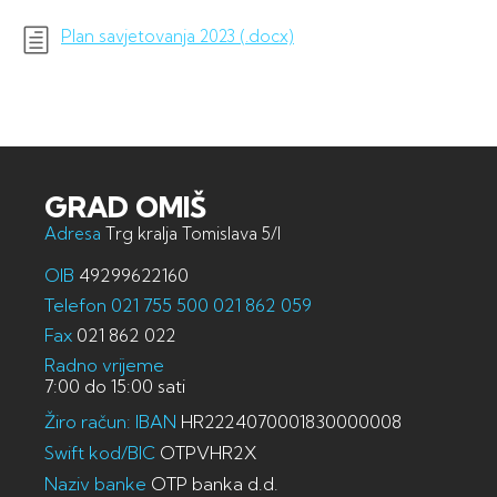
Plan savjetovanja 2023 (.docx)
GRAD OMIŠ
Adresa
Trg kralja Tomislava 5/I
OIB
49299622160
Telefon
021 755 500
021 862 059
Fax
021 862 022
Radno vrijeme
7:00 do 15:00 sati
Žiro račun: IBAN
HR2224070001830000008
Swift kod/BIC
OTPVHR2X
Naziv banke
OTP banka d.d.