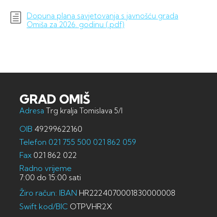
Dopuna plana savjetovanja s javnošću grada
Omiša za 2026. godinu (.pdf)
GRAD OMIŠ
Adresa
Trg kralja Tomislava 5/I
OIB
49299622160
Telefon
021 755 500
021 862 059
Fax
021 862 022
Radno vrijeme
7:00 do 15:00 sati
Žiro račun: IBAN
HR2224070001830000008
Swift kod/BIC
OTPVHR2X