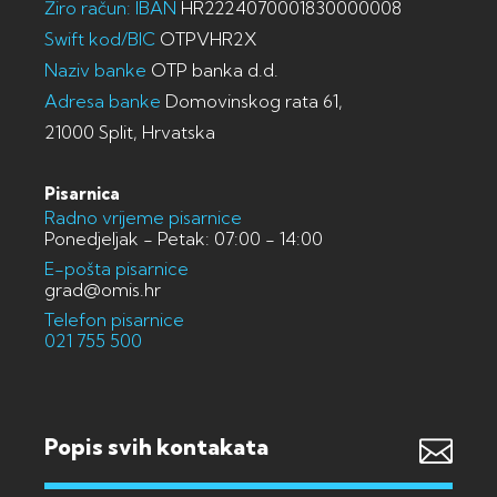
Žiro račun: IBAN
HR2224070001830000008
Swift kod/BIC
OTPVHR2X
Naziv banke
OTP banka d.d.
Adresa banke
Domovinskog rata 61,
21000 Split, Hrvatska
Pisarnica
Radno vrijeme pisarnice
Ponedjeljak - Petak: 07:00 - 14:00
E-pošta pisarnice
grad@omis.hr
Telefon pisarnice
021 755 500
Popis svih kontakata