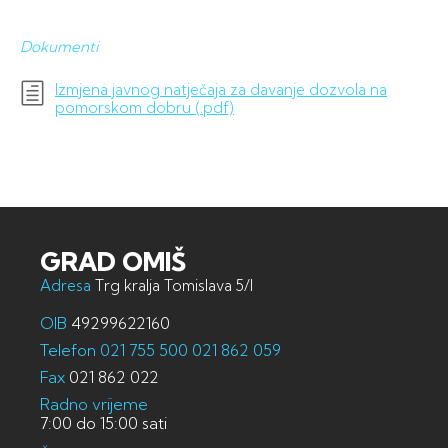
Dokumenti
Izmjena javnog natječaja za davanje dozvola na
pomorskom dobru (.pdf)
GRAD OMIŠ
Adresa
Trg kralja Tomislava 5/I
OIB
49299622160
Telefon
021 755 500
021 862 059
Fax
021 862 022
Radno vrijeme
7:00 do 15:00 sati