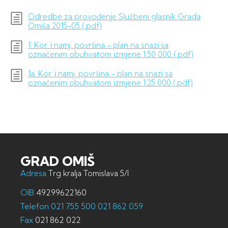
Odredbe za provođenje Službeni glasnik Grada
Omiša 2015-05 (.pdf)
1. Kor. i namj. površina - plan na snazi sa
označenim obuhvatom izmjene 1:50 000 (.pdf)
1a. Kor. i namj. površina - plan na snazi sa
označenim obuhvatom izmjene 1:25 000 (.pdf)
GRAD OMIŠ
Adresa
Trg kralja Tomislava 5/I
OIB
49299622160
Telefon
021 755 500
021 862 059
Fax
021 862 022