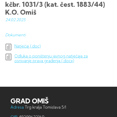
kčbr. 1031/3 (kat. čest. 1883/44)
K.O. Omiš
24.02.
2025
Dokumenti
Natječaj (.doc)
Odluka o poništenju javnog natječaja za
osnivanje prava građenja (.docx)
GRAD OMIŠ
Adresa
Trg kralja Tomislava 5/I