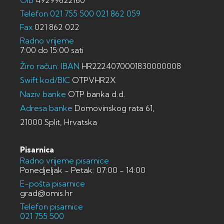
OIB
49299622160
Telefon
021 755 500
021 862 059
Fax
021 862 022
Radno vrijeme
7:00 do 15:00 sati
Žiro račun: IBAN
HR2224070001830000008
Swift kod/BIC
OTPVHR2X
Naziv banke
OTP banka d.d.
Adresa banke
Domovinskog rata 61,
21000 Split, Hrvatska
Pisarnica
Radno vrijeme pisarnice
Ponedjeljak - Petak: 07:00 - 14:00
E-pošta pisarnice
grad@omis.hr
Telefon pisarnice
021 755 500