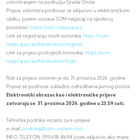
volontiranjem na području Grada Omiša.
Prijave volontera podnose se isključivo u elektroničkom
obliku, putem sustava SOM natječaji na sljedećoj
poveznici:
https://som-natjecaj.eu/
.
Link za registraciju novih korisnika:
https://som-
natjecaj.eu/
authentication/register
Link za prijavu postojećih korisnika:
https://som-
natjecaj.eu/
authentication/login
Rok za prijavu otvoren je do 31. prosinca 2026. godine
Prijave se podnose sukladno odredbama Javnog poziva.
Elektronički obrazac kao i elektroničke prijave
zatvaraju se 31. prosinca 2026. godine u 23:59 sati.
Tehnička podrška vezano za e-prijave:
e-mail:
podrska@som-system.com
INFO TELEFON: 091/618-8694 (zvati isključivo ako imate