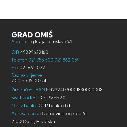
GRAD OMIŠ
Adresa
Trg kralja Tomislava 5/I
OIB
49299622160
Telefon
021 755 500
021 862 059
Fax
021 862 022
Radno vrijeme
7:00 do 15:00 sati
Žiro račun: IBAN
HR2224070001830000008
Swift kod/BIC
OTPVHR2X
Naziv banke
OTP banka d.d.
Adresa banke
Domovinskog rata 61,
21000 Split, Hrvatska