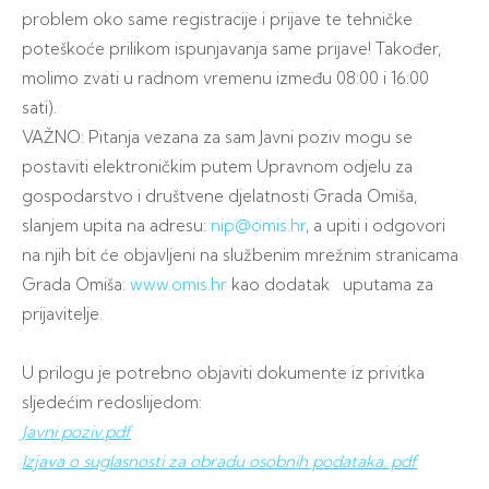
problem oko same registracije i prijave te tehničke
poteškoće prilikom ispunjavanja same prijave! Također,
molimo zvati u radnom vremenu između 08:00 i 16:00
sati).
VAŽNO: Pitanja vezana za sam Javni poziv mogu se
postaviti elektroničkim putem Upravnom odjelu za
gospodarstvo i društvene djelatnosti Grada Omiša,
slanjem upita na adresu:
nip@omis.hr
, a upiti i odgovori
na njih bit će objavljeni na službenim mrežnim stranicama
Grada Omiša:
www.omis.hr
kao dodatak uputama za
prijavitelje.
U prilogu je potrebno objaviti dokumente iz privitka
sljedećim redoslijedom:
Javni poziv.pdf
Izjava o suglasnosti za obradu osobnih podataka. pdf