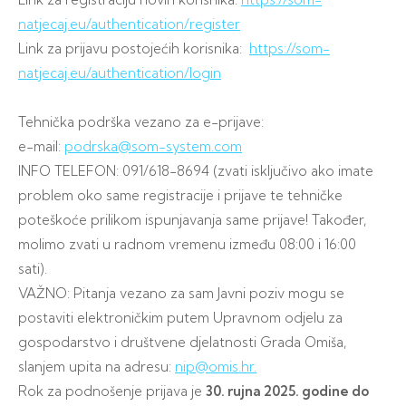
natjecaj.eu/authentication/register
Link za prijavu postojećih korisnika:
https://som-
natjecaj.eu/authentication/login
Tehnička podrška vezano za e-prijave:
e-mail:
podrska@som-system.com
INFO TELEFON: 091/618-8694 (zvati isključivo ako imate
problem oko same registracije i prijave te tehničke
poteškoće prilikom ispunjavanja same prijave! Također,
molimo zvati u radnom vremenu između 08:00 i 16:00
sati).
VAŽNO: Pitanja vezano za sam Javni poziv mogu se
postaviti elektroničkim putem Upravnom odjelu za
gospodarstvo i društvene djelatnosti Grada Omiša,
slanjem upita na adresu:
nip@omis.hr.
Rok za podnošenje prijava je
30. rujna 2025. godine do