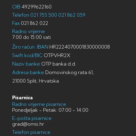
OIB
49299622160
Telefon
021 755 500
021 862 059
Fax
021 862 022
Radno vrijeme
7:00 do 15:00 sati
Žiro račun: IBAN
HR2224070001830000008
Swift kod/BIC
OTPVHR2X
Naziv banke
OTP banka d.d.
Adresa banke
Domovinskog rata 61,
21000 Split, Hrvatska
Pisarnica
Radno vrijeme pisarnice
Ponedjeljak - Petak: 07:00 - 14:00
E-pošta pisarnice
grad@omis.hr
Telefon pisarnice