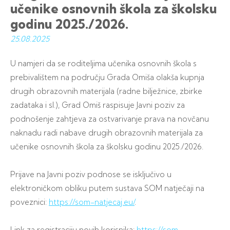
učenike osnovnih škola za školsku
godinu 2025./2026.
25.08.
2025
U namjeri da se roditeljima učenika osnovnih škola s
prebivalištem na području Grada Omiša olakša kupnja
drugih obrazovnih materijala (radne bilježnice, zbirke
zadataka i sl.), Grad Omiš raspisuje Javni poziv za
podnošenje zahtjeva za ostvarivanje prava na novčanu
naknadu radi nabave drugih obrazovnih materijala za
učenike osnovnih škola za školsku godinu 2025./2026.
Prijave na Javni poziv podnose se isključivo u
elektroničkom obliku putem sustava SOM natječaji na
poveznici:
https://som-natjecaj.eu/
.
Link za registraciju novih korisnika:
https://som-