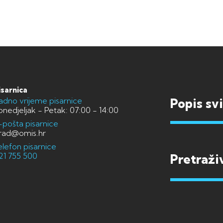
isarnica
adno vrijeme pisarnice
Popis sv
onedjeljak - Petak: 07:00 - 14:00
-pošta pisarnice
rad@omis.hr
elefon pisarnice
21 755 500