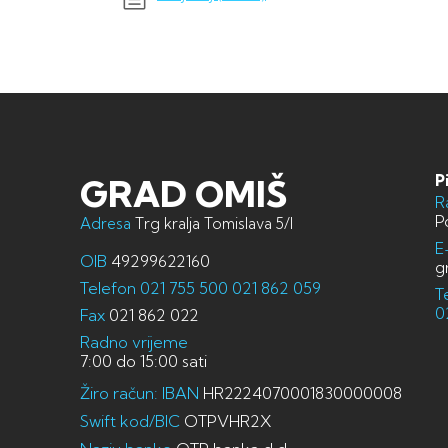
P
GRAD OMIŠ
R
P
Adresa
Trg kralja Tomislava 5/I
E
OIB
49299622160
g
Telefon
021 755 500
021 862 059
T
0
Fax
021 862 022
Radno vrijeme
7:00 do 15:00 sati
Žiro račun: IBAN
HR2224070001830000008
Swift kod/BIC
OTPVHR2X