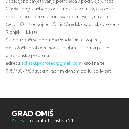
uobičajeno savjetovanje potrošača s područja Grada
Omiša zbog službene odsutnosti savjetnika, a koje se
provodi drugom srijedom svakog mjeseca, na adresi
Četvrt Omiške bojne 1, Omiš (Gradska sportska dvorana
Ribnjak – 1. kat).
Svi potrošači sa područja Grada Omiša koji imaju
potrošački problem mogu se obratiti Udruzi putem
elektronske pošte na
adresu:
splitski.potrosac@gmail.com
, kao i na tel.
095/700-1969 svakim radnim danom od 10 do 14 sati.
GRAD OMIŠ
Adresa
Trg kralja Tomislava 5/I