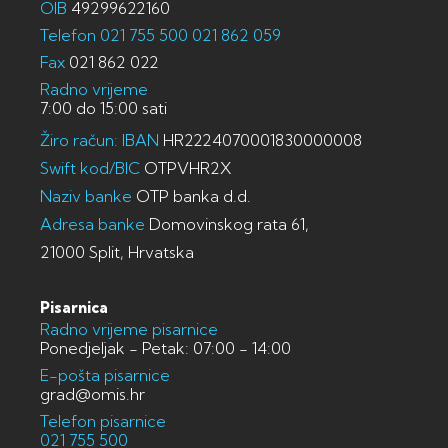
OIB
49299622160
Telefon
021 755 500
021 862 059
Fax
021 862 022
Radno vrijeme
7:00 do 15:00 sati
Žiro račun: IBAN
HR2224070001830000008
Swift kod/BIC
OTPVHR2X
Naziv banke
OTP banka d.d.
Adresa banke
Domovinskog rata 61,
21000 Split, Hrvatska
Pisarnica
Radno vrijeme pisarnice
Ponedjeljak - Petak: 07:00 - 14:00
E-pošta pisarnice
grad@omis.hr
Telefon pisarnice
021 755 500