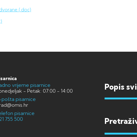
 dvorane (.doc)
)
isarnica
adno vrijeme pisarnice
Popis sv
onedjeljak - Petak: 07:00 - 14:00
-pošta pisarnice
rad@omis.hr
elefon pisarnice
21 755 500