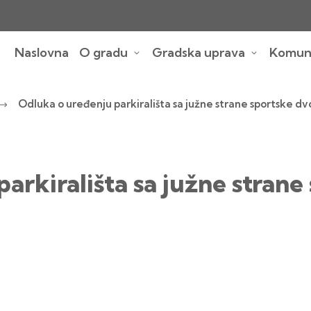
Naslovna
O gradu
Gradska uprava
Komuna
Odluka o uređenju parkirališta sa južne strane sportske d
arkirališta sa južne strane