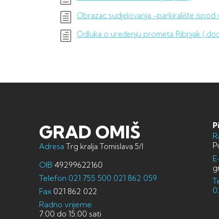
Obrazac sudjelovanja -parkiralište ispod
Odluka o uređenju prometa Ribnjak (.doc
P
GRAD OMIŠ
R
P
Adresa
Trg kralja Tomislava 5/I
E
OIB
49299622160
g
Telefon
021 755 500
021 862 059
T
0
Fax
021 862 022
Radno vrijeme
7:00 do 15:00 sati