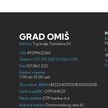
P
GRAD OMIŠ
R
P
Adresa
Trg kralja Tomislava 5/I
E
OIB
49299622160
g
Telefon
021 755 500
021 862 059
T
0
Fax
021 862 022
Radno vrijeme
7:00 do 15:00 sati
Žiro račun: IBAN
HR2224070001830000008
Swift kod/BIC
OTPVHR2X
Naziv banke
OTP banka d.d.
Adresa banke
Domovinskog rata 61,