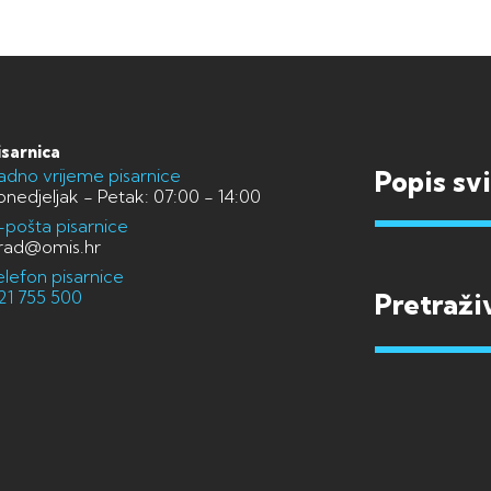
isarnica
adno vrijeme pisarnice
Popis sv
onedjeljak - Petak: 07:00 - 14:00
-pošta pisarnice
rad@omis.hr
elefon pisarnice
21 755 500