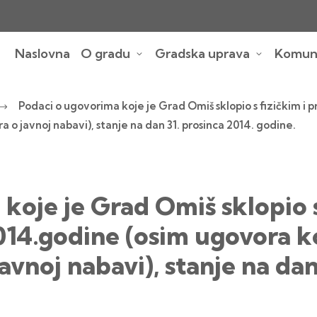
Naslovna
O gradu
Gradska uprava
Komuna
Podaci o ugovorima koje je Grad Omiš sklopio s fizičkim 
a o javnoj nabavi), stanje na dan 31. prosinca 2014. godine.
koje je Grad Omiš sklopio s
4.godine (osim ugovora koj
avnoj nabavi), stanje na dan