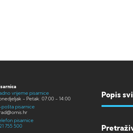
isarnica
adno vrijeme pisarnice
Popis sv
onedjeljak - Petak: 07:00 - 14:00
-pošta pisarnice
rad@omis.hr
elefon pisarnice
21 755 500