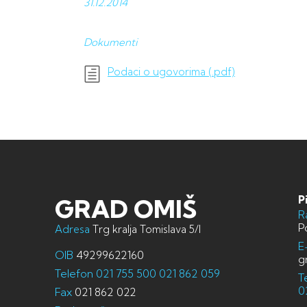
31.12.
2014
Dokumenti
Podaci o ugovorima (.pdf)
P
GRAD OMIŠ
R
P
Adresa
Trg kralja Tomislava 5/I
E
OIB
49299622160
g
Telefon
021 755 500
021 862 059
T
0
Fax
021 862 022