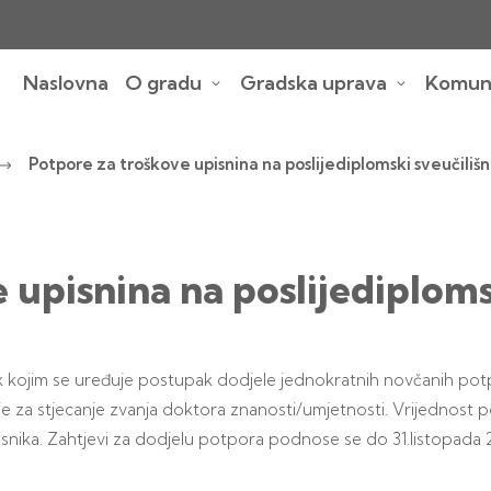
Naslovna
O gradu
Gradska uprava
Komuna
Potpore za troškove upisnina na poslijediplomski sveučilišni
upisnina na poslijediplomsk
k kojim se uređuje postupak dodjele jednokratnih novčanih pot
ije za stjecanje zvanja doktora znanosti/umjetnosti. Vrijednost 
orisnika. Zahtjevi za dodjelu potpora podnose se do 31.listopada 20