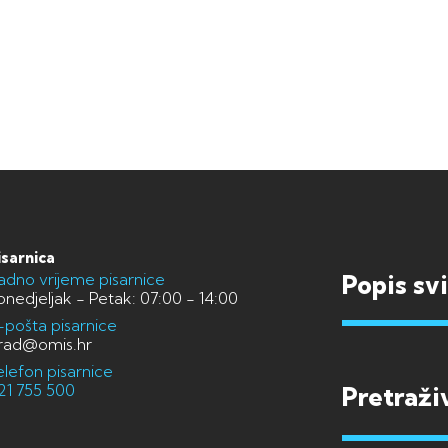
isarnica
adno vrijeme pisarnice
Popis sv
onedjeljak - Petak: 07:00 - 14:00
-pošta pisarnice
rad@omis.hr
elefon pisarnice
21 755 500