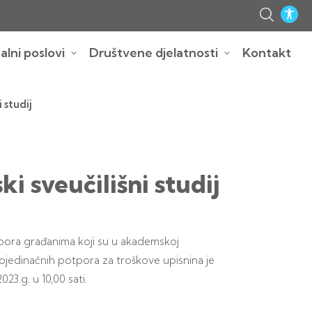
lni poslovi
Društvene djelatnosti
Kontakt
 studij
i sveučilišni studij
pora građanima koji su u akademskoj
pojedinačnih potpora za troškove upisnina je
23.g. u 10,00 sati.