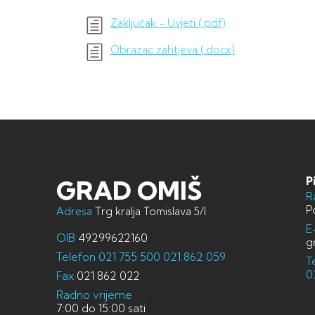
Zaključak - Uvjeti (.pdf)
Obrazac zahtjeva (.docx)
P
GRAD OMIŠ
R
P
Adresa
Trg kralja Tomislava 5/I
E
OIB
49299622160
g
Telefon
021 755 500
021 862 059
T
0
Fax
021 862 022
Radno vrijeme
7:00 do 15:00 sati