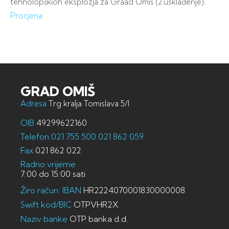
tehnolopškioh eksplozja za Graad Omiš (2.usklađenje).
Procjena
GRAD OMIŠ
Adresa
Trg kralja Tomislava 5/I
OIB
49299622160
Telefon
021 755 500
021 862 059
Fax
021 862 022
Radno vrijeme
7:00 do 15:00 sati
Žiro račun: IBAN
HR2224070001830000008
Swift kod/BIC
OTPVHR2X
Naziv banke
OTP banka d.d.