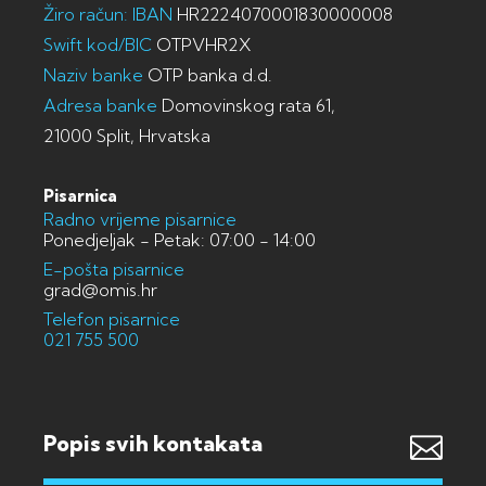
Žiro račun: IBAN
HR2224070001830000008
Swift kod/BIC
OTPVHR2X
Naziv banke
OTP banka d.d.
Adresa banke
Domovinskog rata 61,
21000 Split, Hrvatska
Pisarnica
Radno vrijeme pisarnice
Ponedjeljak - Petak: 07:00 - 14:00
E-pošta pisarnice
grad@omis.hr
Telefon pisarnice
021 755 500
Popis svih kontakata