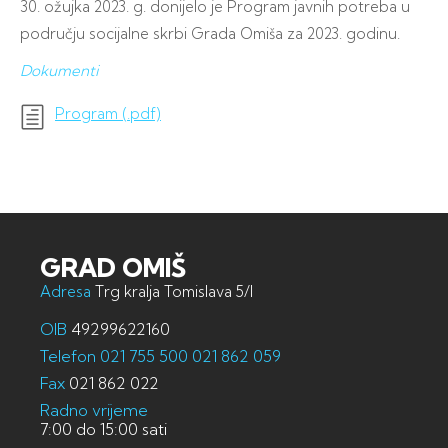
30. ožujka 2023. g. donijelo je Program javnih potreba u
području socijalne skrbi Grada Omiša za 2023. godinu.
Dokumenti
Program (.pdf)
GRAD OMIŠ
Adresa
Trg kralja Tomislava 5/I
OIB
49299622160
Telefon
021 755 500
021 862 059
Fax
021 862 022
Radno vrijeme
7:00 do 15:00 sati