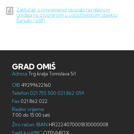
Zaključak o privremenoj uporabi razglasnog
uređaja na otvorenom u ugostiteljskom objektu
Bagulin (.pdf)
GRAD OMIŠ
Adresa
Trg kralja Tomislava 5/I
OIB
49299622160
Telefon
021 755 500
021 862 059
Fax
021 862 022
Radno vrijeme
7:00 do 15:00 sati
Žiro račun: IBAN
HR2224070001830000008
Swift kod/BIC
OTPVHR2X