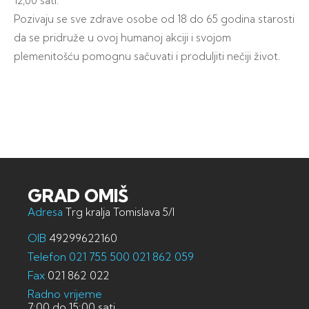
12,00 sati.
Pozivaju se sve zdrave osobe od 18 do 65 godina starosti
da se pridruže u ovoj humanoj akciji i svojom
plemenitošću pomognu sačuvati i produljiti nečiji život.
GRAD OMIŠ
Adresa
Trg kralja Tomislava 5/I
OIB
49299622160
Telefon
021 755 500
021 862 059
Fax
021 862 022
Radno vrijeme
7:00 do 15:00 sati