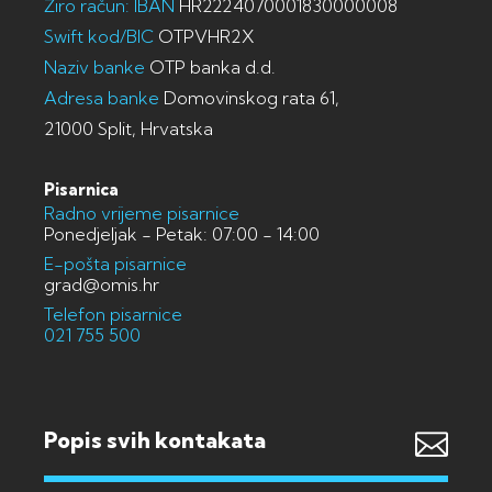
Žiro račun: IBAN
HR2224070001830000008
Swift kod/BIC
OTPVHR2X
Naziv banke
OTP banka d.d.
Adresa banke
Domovinskog rata 61,
21000 Split, Hrvatska
Pisarnica
Radno vrijeme pisarnice
Ponedjeljak - Petak: 07:00 - 14:00
E-pošta pisarnice
grad@omis.hr
Telefon pisarnice
021 755 500
Popis svih kontakata