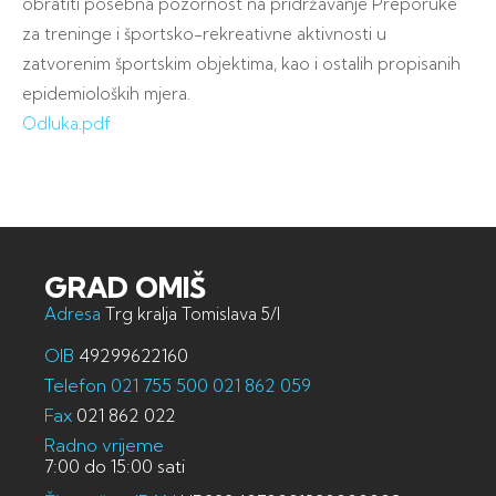
obratiti posebna pozornost na pridržavanje Preporuke
za treninge i športsko-rekreativne aktivnosti u
zatvorenim športskim objektima, kao i ostalih propisanih
epidemioloških mjera.
Odluka.pdf
GRAD OMIŠ
Adresa
Trg kralja Tomislava 5/I
OIB
49299622160
Telefon
021 755 500
021 862 059
Fax
021 862 022
Radno vrijeme
7:00 do 15:00 sati