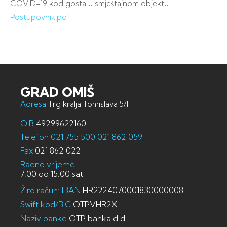
COVID-19 kod gosta u smještajnom objektu.
Postupovnik.pdf
GRAD OMIŠ
Adresa
Trg kralja Tomislava 5/I
OIB
49299622160
Telefon
021 755 500
021 862 059
Fax
021 862 022
Radno vrijeme
7:00 do 15:00 sati
Žiro račun: IBAN
HR2224070001830000008
Swift kod/BIC
OTPVHR2X
Naziv banke
OTP banka d.d.