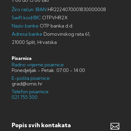
7:00 do 15:00 sati
Žiro račun: IBAN
HR2224070001830000008
Swift kod/BIC
OTPVHR2X
Naziv banke
OTP banka d.d.
Adresa banke
Domovinskog rata 61,
21000 Split, Hrvatska
Pisarnica
Radno vrijeme pisarnice
Ponedjeljak - Petak: 07:00 - 14:00
E-pošta pisarnice
grad@omis.hr
Telefon pisarnice
021 755 500
Popis svih kontakata