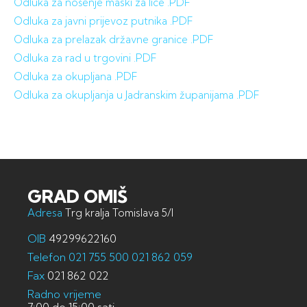
Odluka za nošenje maski za lice .PDF
Odluka za javni prijevoz putnika .PDF
Odluka za prelazak državne granice .PDF
Odluka za rad u trgovini .PDF
Odluka za okupljana .PDF
Odluka za okupljanja u Jadranskim županijama .PDF
GRAD OMIŠ
Adresa
Trg kralja Tomislava 5/I
OIB
49299622160
Telefon
021 755 500
021 862 059
Fax
021 862 022
Radno vrijeme