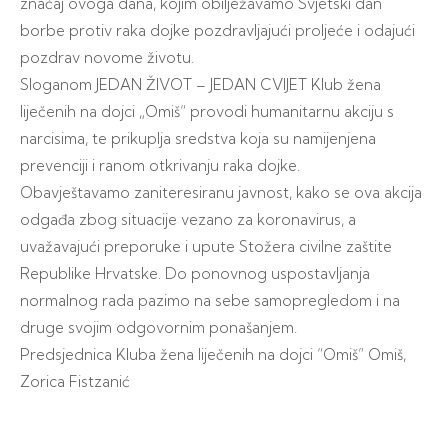
značaj ovoga dana, kojim obilježavamo Svjetski dan
borbe protiv raka dojke pozdravljajući proljeće i odajući
pozdrav novome životu.
Sloganom JEDAN ŽIVOT – JEDAN CVIJET Klub žena
liječenih na dojci „Omiš“ provodi humanitarnu akciju s
narcisima, te prikuplja sredstva koja su namijenjena
prevenciji i ranom otkrivanju raka dojke.
Obavještavamo zaniteresiranu javnost, kako se ova akcija
odgađa zbog situacije vezano za koronavirus, a
uvažavajući preporuke i upute Stožera civilne zaštite
Republike Hrvatske. Do ponovnog uspostavljanja
normalnog rada pazimo na sebe samopregledom i na
druge svojim odgovornim ponašanjem.
Predsjednica Kluba žena liječenih na dojci “Omiš” Omiš,
Zorica Fistzanić