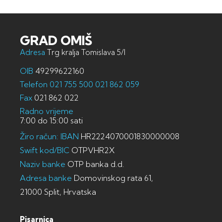
GRAD OMIŠ
Adresa
Trg kralja Tomislava 5/I
OIB
49299622160
Telefon
021 755 500
021 862 059
Fax
021 862 022
Radno vrijeme
7:00 do 15:00 sati
Žiro račun: IBAN
HR2224070001830000008
Swift kod/BIC
OTPVHR2X
Naziv banke
OTP banka d.d.
Adresa banke
Domovinskog rata 61,
21000 Split, Hrvatska
Pisarnica