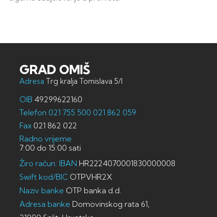
GRAD OMIŠ
Adresa
Trg kralja Tomislava 5/I
OIB
49299622160
Telefon
021 755 500
021 862 059
Fax
021 862 022
Radno vrijeme
7:00 do 15:00 sati
Žiro račun: IBAN
HR2224070001830000008
Swift kod/BIC
OTPVHR2X
Naziv banke
OTP banka d.d.
Adresa banke
Domovinskog rata 61,