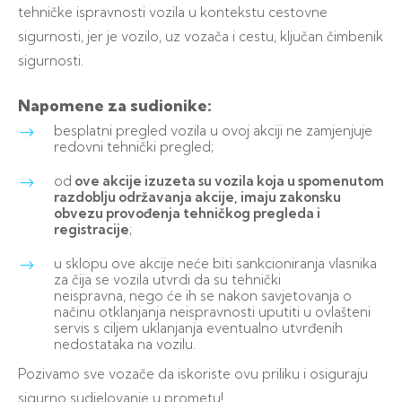
tehničke ispravnosti vozila u kontekstu cestovne
sigurnosti, jer je vozilo, uz vozača i cestu, ključan čimbenik
sigurnosti.
Napomene za sudionike:
besplatni pregled vozila u ovoj akciji ne zamjenjuje
redovni tehnički pregled;
od
ove akcije izuzeta su vozila koja u spomenutom
razdoblju održavanja akcije, imaju zakonsku
obvezu provođenja tehničkog pregleda i
registracije
;
u sklopu ove akcije neće biti sankcioniranja vlasnika
za čija se vozila utvrdi da su tehnički
neispravna, nego će ih se nakon savjetovanja o
načinu otklanjanja neispravnosti uputiti u ovlašteni
servis s ciljem uklanjanja eventualno utvrđenih
nedostataka na vozilu.
Pozivamo sve vozače da iskoriste ovu priliku i osiguraju
sigurno sudjelovanje u prometu!