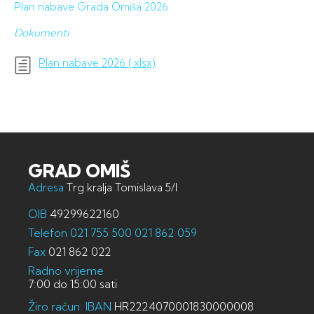
Plan nabave Grada Omiša 2026
Dokumenti
Plan nabave 2026 (.xlsx)
GRAD OMIŠ
Adresa
Trg kralja Tomislava 5/I
OIB
49299622160
Telefon
021 755 500
021 862 059
Fax
021 862 022
Radno vrijeme
7:00 do 15:00 sati
Žiro račun: IBAN
HR2224070001830000008