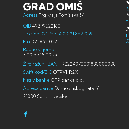
P
GRAD OMIŠ
R
P
Adresa
Trg kralja Tomislava 5/I
E
OIB
49299622160
g
Telefon
021 755 500
021 862 059
T
0
Fax
021 862 022
Radno vrijeme
7:00 do 15:00 sati
Žiro račun: IBAN
HR2224070001830000008
Swift kod/BIC
OTPVHR2X
Naziv banke
OTP banka d.d.
Adresa banke
Domovinskog rata 61,
21000 Split, Hrvatska