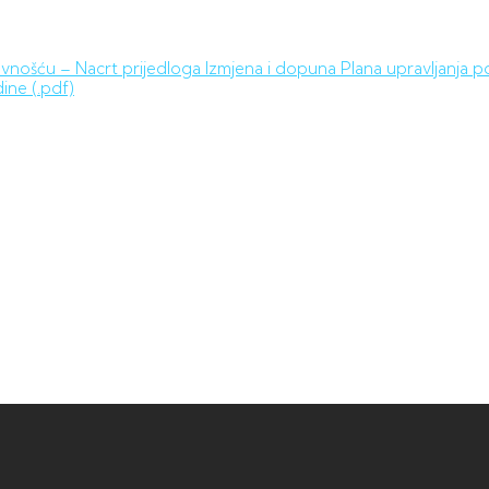
avnošću – Nacrt prijedloga Izmjena i dopuna Plana upravljanj
ine (.pdf)