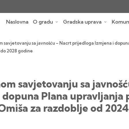
Naslovna
O gradu
Gradska uprava
Komuna
 savjetovanju sa javnošću – Nacrt prijedloga Izmjena i dopu
 do 2028 godine
om savjetovanju sa javnošć
 i dopuna Plana upravljan
Omiša za razdoblje od 2024