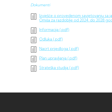
Dokumenti
Izvješće o provedenom savjetovanju sa j
Omiša za razdoblje od 2024. do 2028 god
Informacija (.pdf)
Odluka (.pdf)
Nacrt prijedloga (.pdf)
Plan upravljanja (.pdf)
Strateška studija (.pdf)