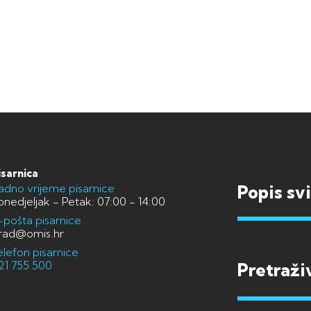
isarnica
adno vrijeme pisarnice
Popis sv
onedjeljak - Petak: 07:00 - 14:00
-pošta pisarnice
rad@omis.hr
elefon pisarnice
21 755 500