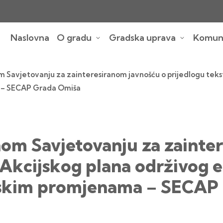
Naslovna
O gradu
Gradska uprava
Komuna
 Savjetovanju za zainteresiranom javnošću o prijedlogu tek
a – SECAP Grada Omiša
nom Savjetovanju za zainte
 Akcijskog plana održivog 
atskim promjenama – SECAP