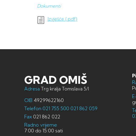
Dokumenti
Izvješće (.pdf)
P
GRAD OMIŠ
R
P
Adresa
Trg kralja Tomislava 5/I
E
OIB
49299622160
g
Telefon
021 755 500
021 862 059
T
0
Fax
021 862 022
Radno vrijeme
7:00 do 15:00 sati