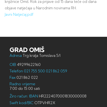
knjižnice Omiš. Rok za prijave od 15 dana teče od dana
objave natječaja u Narodnim novinama RH.
Javni Natječaj.pdf
GRAD OMIŠ
Adresa
Trg kralja Tomislava 5/I
OIB
49299622160
Telefon
021 755 500
021 862 059
Fax
021 862 022
Radno vrijeme
7:00 do 15:00 sati
Žiro račun: IBAN
HR2224070001830000008
Swift kod/BIC
OTPVHR2X