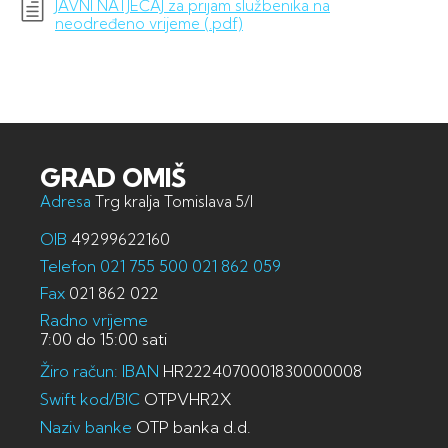
JAVNI NATJEČAJ za prijam službenika na
neodređeno vrijeme (.pdf)
GRAD OMIŠ
Adresa
Trg kralja Tomislava 5/I
OIB
49299622160
Telefon
021 755 500
021 862 059
Fax
021 862 022
Radno vrijeme
7:00 do 15:00 sati
Žiro račun: IBAN
HR2224070001830000008
Swift kod/BIC
OTPVHR2X
Naziv banke
OTP banka d.d.