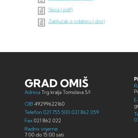
Skica (.pdf)
Zaključak o odabiru (.doc)
P
GRAD OMIŠ
R
P
Adresa
Trg kralja Tomislava 5/I
E
OIB
49299622160
g
Telefon
021 755 500
021 862 059
T
0
Fax
021 862 022
Radno vrijeme
7:00 do 15:00 sati