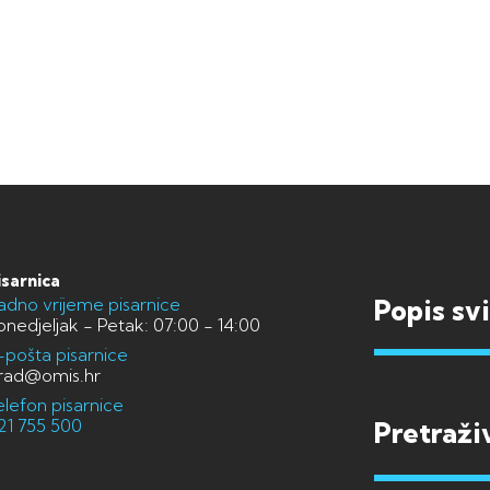
isarnica
adno vrijeme pisarnice
Popis sv
onedjeljak - Petak: 07:00 - 14:00
-pošta pisarnice
rad@omis.hr
elefon pisarnice
21 755 500