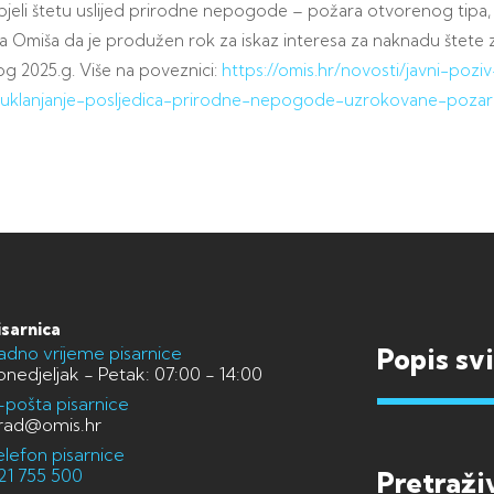
pjeli štetu uslijed prirodne nepogode – požara otvorenog tipa, a
da Omiša da je produžen rok za iskaz interesa za naknadu štete z
g 2025.g. Više na poveznici:
https://omis.hr/novosti/javni-pozi
-uklanjanje-posljedica-prirodne-nepogode-uzrokovane-poza
isarnica
adno vrijeme pisarnice
Popis sv
onedjeljak - Petak: 07:00 - 14:00
-pošta pisarnice
rad@omis.hr
elefon pisarnice
21 755 500