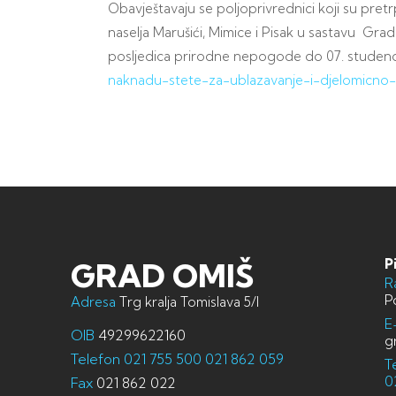
Obavještavaju se poljoprivrednici koji su pretr
naselja Marušići, Mimice i Pisak u sastavu Gra
posljedica prirodne nepogode do 07. studeno
naknadu-stete-za-ublazavanje-i-djelomicno
P
GRAD OMIŠ
R
P
Adresa
Trg kralja Tomislava 5/I
E
OIB
49299622160
g
Telefon
021 755 500
021 862 059
T
0
Fax
021 862 022