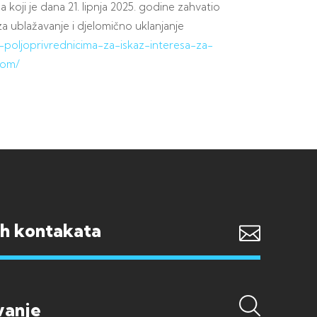
 koji je dana 21. lipnja 2025. godine zahvatio
a ublažavanje i djelomično uklanjanje
v-poljoprivrednicima-za-iskaz-interesa-za-
rom/
ih kontakata