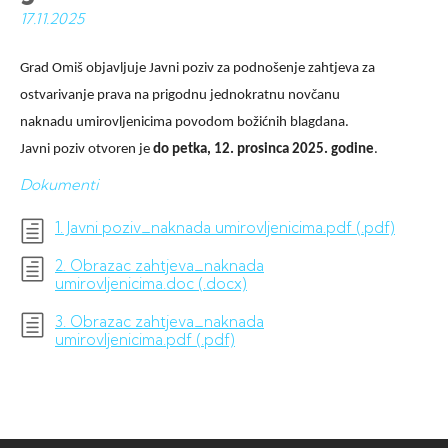
17.11.
2025
Grad Omiš objavljuje Javni poziv za podnošenje zahtjeva za
ostvarivanje prava na prigodnu jednokratnu novčanu
naknadu umirovljenicima povodom božićnih blagdana.
Javni poziv otvoren je
do petka, 12. prosinca 2025. godine
.
Dokumenti
1. Javni poziv_naknada umirovljenicima.pdf (.pdf)
2. Obrazac zahtjeva_naknada
umirovljenicima.doc (.docx)
3. Obrazac zahtjeva_naknada
umirovljenicima.pdf (.pdf)