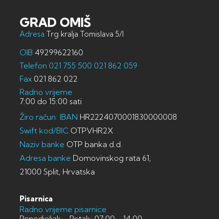
GRAD OMIŠ
Adresa
Trg kralja Tomislava 5/I
OIB
49299622160
Telefon
021 755 500
021 862 059
Fax
021 862 022
Radno vrijeme
7:00 do 15:00 sati
Žiro račun: IBAN
HR2224070001830000008
Swift kod/BIC
OTPVHR2X
Naziv banke
OTP banka d.d.
Adresa banke
Domovinskog rata 61,
21000 Split, Hrvatska
Pisarnica
Radno vrijeme pisarnice
Ponedjeljak - Petak: 07:00 - 14:00