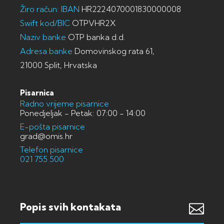
Žiro račun: IBAN
HR2224070001830000008
Swift kod/BIC
OTPVHR2X
Naziv banke
OTP banka d.d.
Adresa banke
Domovinskog rata 61,
21000 Split, Hrvatska
Pisarnica
Radno vrijeme pisarnice
Ponedjeljak - Petak: 07:00 - 14:00
E-pošta pisarnice
grad@omis.hr
Telefon pisarnice
021 755 500
Popis svih kontakata