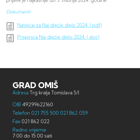
prijave je najkasnije do 3. svibnja 2024. godine.
Dokumenti
Natječaj za Naj dječje djelo 2024. (.pdf)
Prijavnica Naj dječje djelo 2024. (.doc)
GRAD OMIŠ
Adresa
Trg kralja Tomislava 5/I
OIB
49299622160
Telefon
021 755 500
021 862 059
Fax
021 862 022
Radno vrijeme
7:00 do 15:00 sati