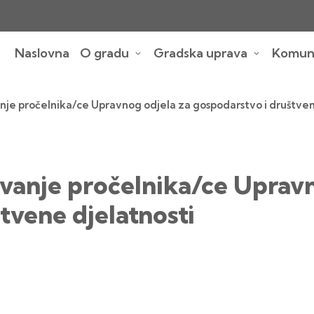
Naslovna
O gradu
Gradska uprava
Komuna
je pročelnika/ce Upravnog odjela za gospodarstvo i društven
anje pročelnika/ce Upravn
tvene djelatnosti