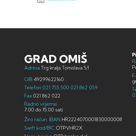
P
GRAD OMIŠ
R
P
Adresa
Trg kralja Tomislava 5/I
E
OIB
49299622160
g
Telefon
021 755 500
021 862 059
T
0
Fax
021 862 022
Radno vrijeme
7:00 do 15:00 sati
Žiro račun: IBAN
HR2224070001830000008
Swift kod/BIC
OTPVHR2X