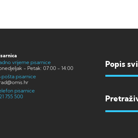
isarnica
adno vrijeme pisarnice
Popis sv
onedjeljak - Petak: 07:00 - 14:00
-pošta pisarnice
rad@omis.hr
elefon pisarnice
21 755 500