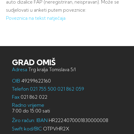
auto dizalice FAP (neregistriran, neispravan). Može se
sudjelovati u anketi putem poveznice:
Poveznica na tekst natječaja
GRAD OMIŠ
Adresa
Trg kralja Tomislava 5/I
OIB
49299622160
Telefon
021 755 500
021 862 059
Fax
021 862 022
Radno vrijeme
7:00 do 15:00 sati
Žiro račun: IBAN
HR2224070001830000008
Swift kod/BIC
OTPVHR2X