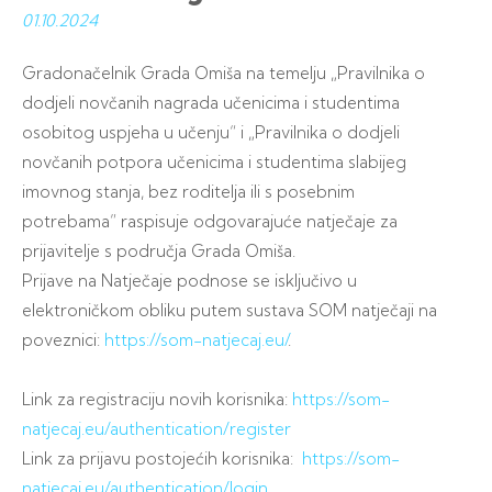
01.10.
2024
Gradonačelnik Grada Omiša na temelju „Pravilnika o
dodjeli novčanih nagrada učenicima i studentima
osobitog uspjeha u učenju“ i „Pravilnika o dodjeli
novčanih potpora učenicima i studentima slabijeg
imovnog stanja, bez roditelja ili s posebnim
potrebama” raspisuje odgovarajuće natječaje za
prijavitelje s područja Grada Omiša.
Prijave na Natječaje podnose se isključivo u
elektroničkom obliku putem sustava SOM natječaji na
poveznici:
https://som-natjecaj.eu/
.
Link za registraciju novih korisnika:
https://som-
natjecaj.eu/authentication/register
Link za prijavu postojećih korisnika:
https://som-
natjecaj.eu/authentication/login