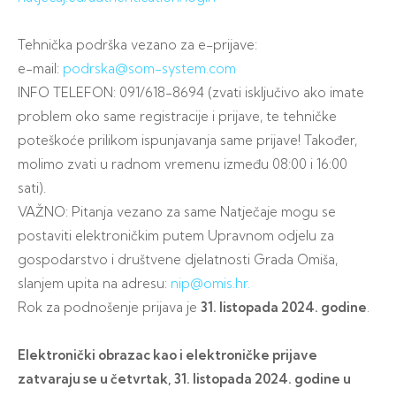
Tehnička podrška vezano za e-prijave:
e-mail:
podrska@som-system.com
INFO TELEFON: 091/618-8694 (zvati isključivo ako imate
problem oko same registracije i prijave, te tehničke
poteškoće prilikom ispunjavanja same prijave! Također,
molimo zvati u radnom vremenu između 08:00 i 16:00
sati).
VAŽNO: Pitanja vezano za same Natječaje mogu se
postaviti elektroničkim putem Upravnom odjelu za
gospodarstvo i društvene djelatnosti Grada Omiša,
slanjem upita na adresu:
nip@omis.hr.
Rok za podnošenje prijava je
31. listopada 2024. godine
.
Elektronički obrazac kao i elektroničke prijave
zatvaraju se u četvrtak, 31. listopada 2024. godine u