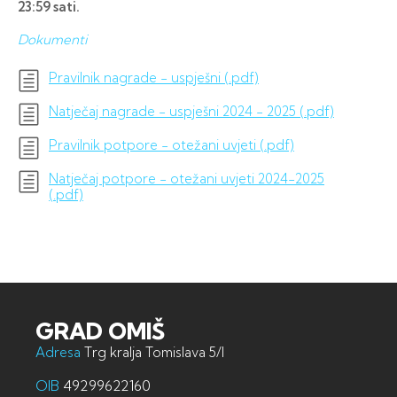
23:59 sati.
Dokumenti
Pravilnik nagrade - uspješni (.pdf)
Natječaj nagrade - uspješni 2024 - 2025 (.pdf)
Pravilnik potpore - otežani uvjeti (.pdf)
Natječaj potpore - otežani uvjeti 2024-2025
(.pdf)
GRAD OMIŠ
Adresa
Trg kralja Tomislava 5/I
OIB
49299622160