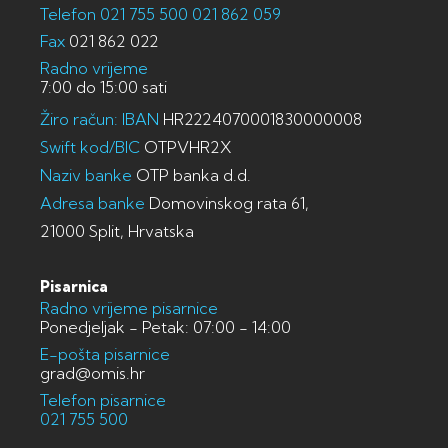
Telefon
021 755 500
021 862 059
Fax
021 862 022
Radno vrijeme
7:00 do 15:00 sati
Žiro račun: IBAN
HR2224070001830000008
Swift kod/BIC
OTPVHR2X
Naziv banke
OTP banka d.d.
Adresa banke
Domovinskog rata 61,
21000 Split, Hrvatska
Pisarnica
Radno vrijeme pisarnice
Ponedjeljak - Petak: 07:00 - 14:00
E-pošta pisarnice
grad@omis.hr
Telefon pisarnice
021 755 500