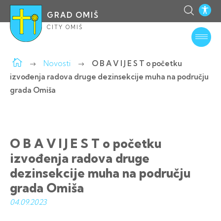
GRAD OMIŠ
CITY OMIŠ
Novosti
O B A V I J E S T o početku
izvođenja radova druge dezinsekcije muha na području
grada Omiša
O B A V I J E S T o početku
izvođenja radova druge
dezinsekcije muha na području
grada Omiša
04.09.
2023