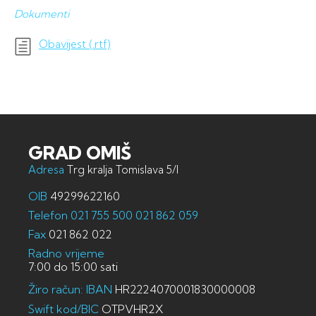
Dokumenti
Obavijest (.rtf)
GRAD OMIŠ
Adresa
Trg kralja Tomislava 5/I
OIB
49299622160
Telefon
021 755 500
021 862 059
Fax
021 862 022
Radno vrijeme
7:00 do 15:00 sati
Žiro račun: IBAN
HR2224070001830000008
Swift kod/BIC
OTPVHR2X