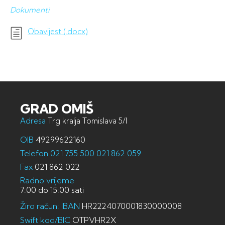
Dokumenti
Obavijest (.docx)
GRAD OMIŠ
Adresa
Trg kralja Tomislava 5/I
OIB
49299622160
Telefon
021 755 500
021 862 059
Fax
021 862 022
Radno vrijeme
7:00 do 15:00 sati
Žiro račun: IBAN
HR2224070001830000008
Swift kod/BIC
OTPVHR2X