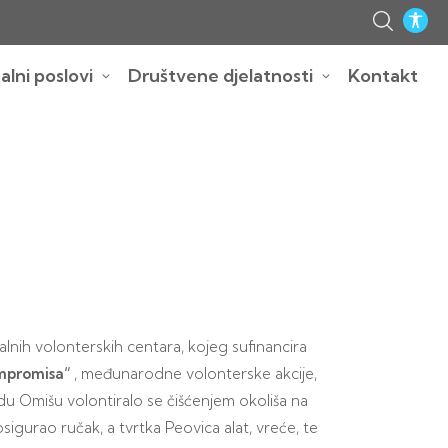
lni poslovi
Društvene djelatnosti
Kontakt
nih volonterskih centara, kojeg sufinancira
ompromisa“
, međunarodne volonterske akcije,
adu Omišu volontiralo se čišćenjem okoliša na
osigurao ručak, a tvrtka Peovica alat, vreće, te