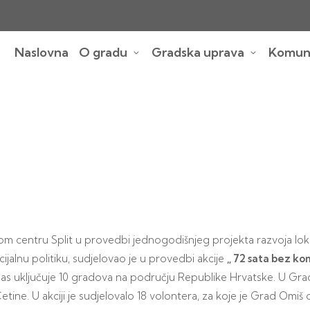
Naslovna
O gradu
Gradska uprava
Komuna
 centru Split u provedbi jednogodišnjeg projekta razvoja lokal
cijalnu politiku, sudjelovao je u provedbi akcije
„ 72 sata bez k
 danas uključuje 10 gradova na području Republike Hrvatske. U Gr
 Cetine. U akciji je sudjelovalo 18 volontera, za koje je Grad Omiš 