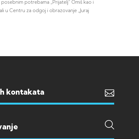
 s posebnim potrebama „Prijatelj“ Omiš kao i
li u Centru za odgoj i obrazovanje „Juraj
ih kontakata