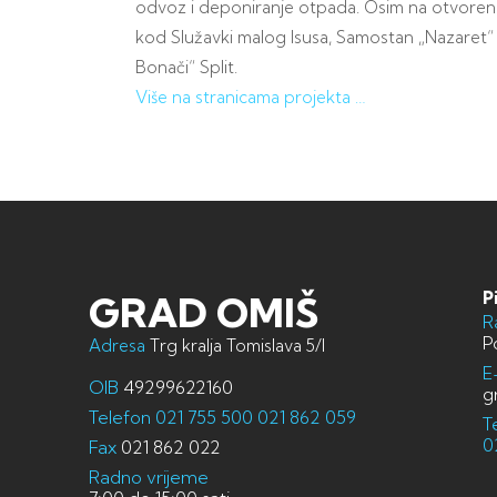
odvoz i deponiranje otpada. Osim na otvorenim 
kod Služavki malog Isusa, Samostan „Nazaret“ O
Bonači“ Split.
Više na stranicama projekta …
P
GRAD OMIŠ
R
P
Adresa
Trg kralja Tomislava 5/I
E
OIB
49299622160
g
Telefon
021 755 500
021 862 059
T
0
Fax
021 862 022
Radno vrijeme