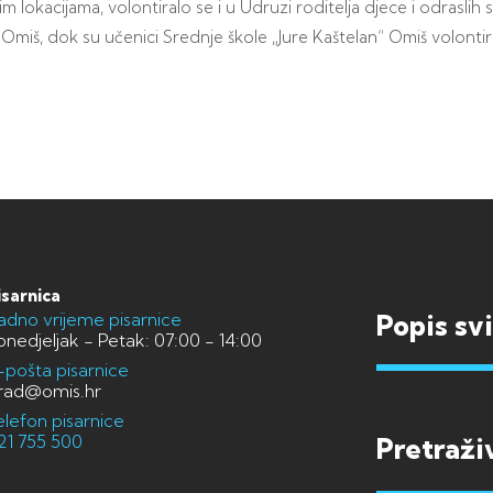
lokacijama, volontiralo se i u Udruzi roditelja djece i odraslih
miš, dok su učenici Srednje škole „Jure Kaštelan“ Omiš volontira
isarnica
adno vrijeme pisarnice
Popis sv
onedjeljak - Petak: 07:00 - 14:00
-pošta pisarnice
rad@omis.hr
elefon pisarnice
21 755 500