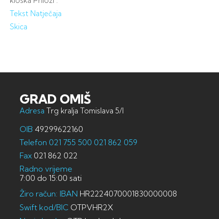
kioska Prilozi :
Tekst Natječaja
Skica
GRAD OMIŠ
Adresa
Trg kralja Tomislava 5/I
OIB
49299622160
Telefon
021 755 500
021 862 059
Fax
021 862 022
Radno vrijeme
7:00 do 15:00 sati
Žiro račun: IBAN
HR2224070001830000008
Swift kod/BIC
OTPVHR2X