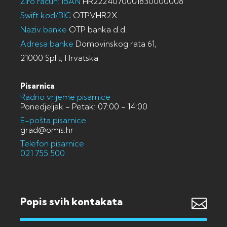
Žiro račun: IBAN
HR2224070001830000008
Swift kod/BIC
OTPVHR2X
Naziv banke
OTP banka d.d.
Adresa banke
Domovinskog rata 61,
21000 Split, Hrvatska
Pisarnica
Radno vrijeme pisarnice
Ponedjeljak - Petak: 07:00 - 14:00
E-pošta pisarnice
grad@omis.hr
Telefon pisarnice
021 755 500
Popis svih kontakata