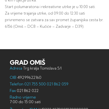
6 km i dječja utrka.
Start polumaratona i rekreativne utrke je u 10:00 sati.
Za vrijeme trajanja utrke, od 09:00 do 12:30 sati
privremeno se zatvara za sav promet županijska cesta br.
6156 (Omiš – DC8 – Kučiće – Zadvarje – D39).
GRAD OMIŠ
Adresa
Trg kralja Tomislava 5/I
OIB
49299622160
Telefon
021 755 500
021 862 059
Fax
021 862 022
Radno vrijeme
7:00 do 15:00 sati