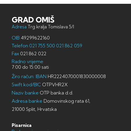
GRAD OMIŠ
Adresa
Trg kralja Tomislava 5/I
OIB
49299622160
Telefon
021 755 500
021 862 059
Fax
021 862 022
Radno vrijeme
7:00 do 15:00 sati
Žiro račun: IBAN
HR2224070001830000008
Swift kod/BIC
OTPVHR2X
Naziv banke
OTP banka d.d.
Adresa banke
Domovinskog rata 61,
21000 Split, Hrvatska
Pisarnica