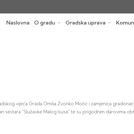
Naslovna
O gradu
Gradska uprava
Komuna
radskog vijeća Grada Omiša Zvonko Močić i zamjenica gradonač
tan sestara “Služavke Malog Isusa” te su prigodnim darovima ob