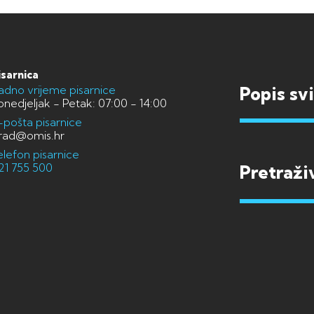
isarnica
adno vrijeme pisarnice
Popis sv
onedjeljak - Petak: 07:00 - 14:00
-pošta pisarnice
rad@omis.hr
elefon pisarnice
21 755 500