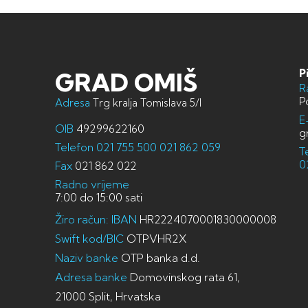
P
GRAD OMIŠ
R
P
Adresa
Trg kralja Tomislava 5/I
E
OIB
49299622160
g
Telefon
021 755 500
021 862 059
T
0
Fax
021 862 022
Radno vrijeme
7:00 do 15:00 sati
Žiro račun: IBAN
HR2224070001830000008
Swift kod/BIC
OTPVHR2X
Naziv banke
OTP banka d.d.
Adresa banke
Domovinskog rata 61,
21000 Split, Hrvatska