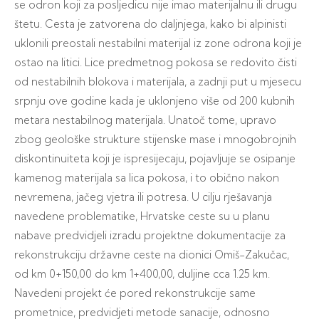
se odron koji za posljedicu nije imao materijalnu ili drugu
štetu. Cesta je zatvorena do daljnjega, kako bi alpinisti
uklonili preostali nestabilni materijal iz zone odrona koji je
ostao na litici. Lice predmetnog pokosa se redovito čisti
od nestabilnih blokova i materijala, a zadnji put u mjesecu
srpnju ove godine kada je uklonjeno više od 200 kubnih
metara nestabilnog materijala. Unatoč tome, upravo
zbog geološke strukture stijenske mase i mnogobrojnih
diskontinuiteta koji je ispresijecaju, pojavljuje se osipanje
kamenog materijala sa lica pokosa, i to obično nakon
nevremena, jačeg vjetra ili potresa. U cilju rješavanja
navedene problematike, Hrvatske ceste su u planu
nabave predvidjeli izradu projektne dokumentacije za
rekonstrukciju državne ceste na dionici Omiš-Zakučac,
od km 0+150,00 do km 1+400,00, duljine cca 1.25 km.
Navedeni projekt će pored rekonstrukcije same
prometnice, predvidjeti metode sanacije, odnosno