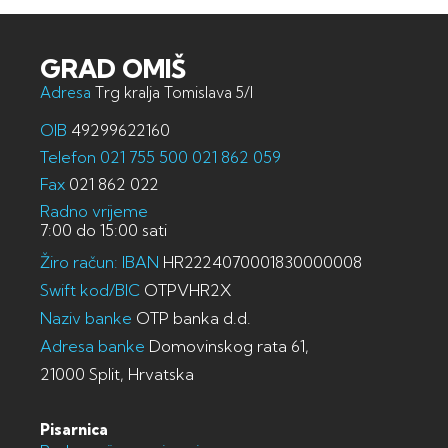
GRAD OMIŠ
Adresa
Trg kralja Tomislava 5/I
OIB
49299622160
Telefon
021 755 500
021 862 059
Fax
021 862 022
Radno vrijeme
7:00 do 15:00 sati
Žiro račun: IBAN
HR2224070001830000008
Swift kod/BIC
OTPVHR2X
Naziv banke
OTP banka d.d.
Adresa banke
Domovinskog rata 61,
21000 Split, Hrvatska
Pisarnica