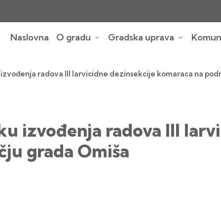
Naslovna
O gradu
Gradska uprava
Komuna
zvođenja radova III larvicidne dezinsekcije komaraca na pod
 izvođenja radova III larv
čju grada Omiša