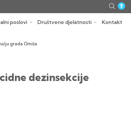
lni poslovi
Društvene djelatnosti
Kontakt
ručju grada Omiša
icidne dezinsekcije