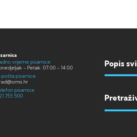
isarnica
adno vrijeme pisarnice
Popis sv
onedjeljak - Petak: 07:00 - 14:00
-pošta pisarnice
rad@omis.hr
elefon pisarnice
21 755 500