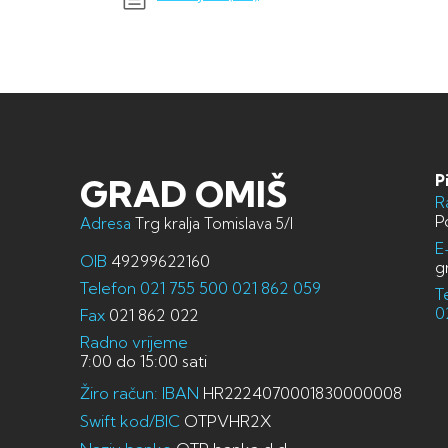
P
GRAD OMIŠ
R
P
Adresa
Trg kralja Tomislava 5/I
E
OIB
49299622160
g
Telefon
021 755 500
021 862 059
T
0
Fax
021 862 022
Radno vrijeme
7:00 do 15:00 sati
Žiro račun: IBAN
HR2224070001830000008
Swift kod/BIC
OTPVHR2X