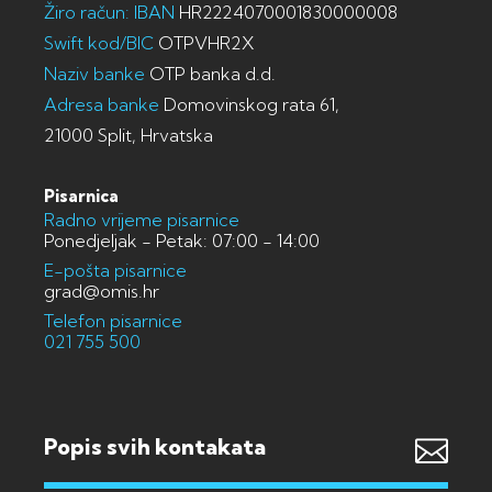
Žiro račun: IBAN
HR2224070001830000008
Swift kod/BIC
OTPVHR2X
Naziv banke
OTP banka d.d.
Adresa banke
Domovinskog rata 61,
21000 Split, Hrvatska
Pisarnica
Radno vrijeme pisarnice
Ponedjeljak - Petak: 07:00 - 14:00
E-pošta pisarnice
grad@omis.hr
Telefon pisarnice
021 755 500
Popis svih kontakata