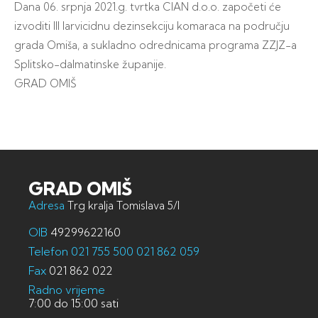
Dana 06. srpnja 2021.g. tvrtka CIAN d.o.o. započeti će
izvoditi III larvicidnu dezinsekciju komaraca na području
grada Omiša, a sukladno odrednicama programa ZZJZ-a
Splitsko-dalmatinske županije.
GRAD OMIŠ
GRAD OMIŠ
Adresa
Trg kralja Tomislava 5/I
OIB
49299622160
Telefon
021 755 500
021 862 059
Fax
021 862 022
Radno vrijeme
7:00 do 15:00 sati