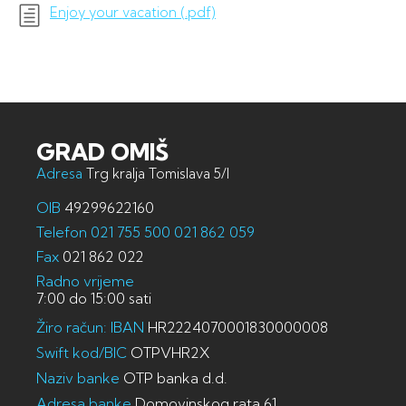
Enjoy your vacation (.pdf)
GRAD OMIŠ
Adresa
Trg kralja Tomislava 5/I
OIB
49299622160
Telefon
021 755 500
021 862 059
Fax
021 862 022
Radno vrijeme
7:00 do 15:00 sati
Žiro račun: IBAN
HR2224070001830000008
Swift kod/BIC
OTPVHR2X
Naziv banke
OTP banka d.d.
Adresa banke
Domovinskog rata 61,