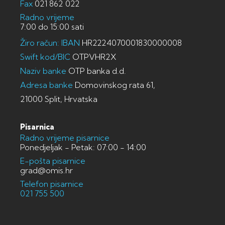
Fax
021 862 022
Radno vrijeme
7:00 do 15:00 sati
Žiro račun: IBAN
HR2224070001830000008
Swift kod/BIC
OTPVHR2X
Naziv banke
OTP banka d.d.
Adresa banke
Domovinskog rata 61,
21000 Split, Hrvatska
Pisarnica
Radno vrijeme pisarnice
Ponedjeljak - Petak: 07:00 - 14:00
E-pošta pisarnice
grad@omis.hr
Telefon pisarnice
021 755 500