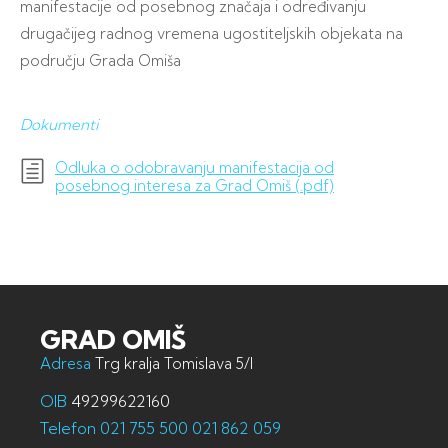
manifestacije od posebnog značaja i određivanju
drugačijeg radnog vremena ugostiteljskih objekata na
području Grada Omiša
Dokumenti
Odluka o odobravanju manifestacija od
posebnog interesa za Grad Omiš (.pdf)
GRAD OMIŠ
Adresa
Trg kralja Tomislava 5/I
OIB
49299622160
Telefon
021 755 500
021 862 059